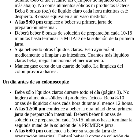
más abajo). No coma alimentos sólidos ni productos lácteos.
Beba 8 onzas (oz.) de líquido claro cada hora mientras esté
despierto. 8 onzas equivalen a un vaso medidor.
A las 5:00 pm
empiece a beber su primera jarra de
preparación intestinal.
Deberá beber 8 onzas de solución de preparación cada 10-15
minutos hasta terminar la MITAD de la solución de la primera
jarra.
Siga bebiendo otros líquidos claros. Esto ayudará al
medicamento a limpiar sus intestinos. Cuantos más líquidos
claros beba, mejor funcionará el medicamento.
Manténgase cerca de un cuarto de baño. La limpieza del
colon provoca diarrea.
Un día antes de su colonoscopia:
Beba sólo líquidos claros durante todo el día (página 3). No
ingiera alimentos sólidos ni productos lácteos. Beba 8-10
onzas de líquidos claros cada hora durante al menos 12 horas.
A las 12:00 pm
comience a beber la otra mitad de su primera
jarra de preparación intestinal. Deberá beber 8 onzas de
solución de preparación cada 10-15 minutos hasta terminar la
segunda mitad de la solución de la PRIMERA jarra.
A las 6:00 pm
comience a beber su segunda jarra de
preparación intestinal. Deberá beber 8 onzas de solución de