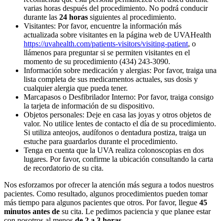
varias horas después del procedimiento. No podrá conducir
durante las
24 horas
siguientes al procedimiento.
Visitantes: Por favor, encuentre la información más
actualizada sobre visitantes en la página web de UVAHealth
https://uvahealth.com/patients-visitors/visiting-patient
, o
llámenos para preguntar si se permiten visitantes en el
momento de su procedimiento (434) 243-3090.
Información sobre medicación y alergias: Por favor, traiga una
lista completa de sus medicamentos actuales, sus dosis y
cualquier alergia que pueda tener.
Marcapasos o Desfibrilador Interno: Por favor, traiga consigo
la tarjeta de información de su dispositivo.
Objetos personales: Deje en casa las joyas y otros objetos de
valor. No utilice lentes de contacto el día de su procedimiento.
Si utiliza anteojos, audífonos o dentadura postiza, traiga un
estuche para guardarlos durante el procedimiento.
Tenga en cuenta que la UVA realiza colonoscopias en dos
lugares. Por favor, confirme la ubicación consultando la carta
de recordatorio de su cita.
Nos esforzamos por ofrecer la atención más segura a todos nuestros
pacientes. Como resultado, algunos procedimientos pueden tomar
más tiempo para algunos pacientes que otros. Por favor, llegue
45
minutos antes de
su cita. Le pedimos paciencia y que planee estar
con nosotros al menos
de 2 a 3 horas
.