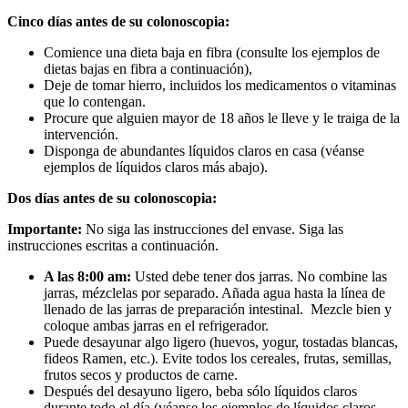
Cinco días antes de su colonoscopia:
Comience una dieta baja en fibra (consulte los ejemplos de
dietas bajas en fibra a continuación),
Deje de tomar hierro, incluidos los medicamentos o vitaminas
que lo contengan.
Procure que alguien mayor de 18 años le lleve y le traiga de la
intervención.
Disponga de abundantes líquidos claros en casa (véanse
ejemplos de líquidos claros más abajo).
Dos días antes de su colonoscopia:
Importante:
No
siga las instrucciones del envase. Siga las
instrucciones escritas a continuación.
A las 8:00 am:
Usted debe tener dos jarras. No combine las
jarras, mézclelas por separado. Añada agua hasta la línea de
llenado de las jarras de preparación intestinal. Mezcle bien y
coloque ambas jarras en el refrigerador.
Puede desayunar algo ligero (huevos, yogur, tostadas blancas,
fideos Ramen, etc.). Evite todos los cereales, frutas, semillas,
frutos secos y productos de carne.
Después del desayuno ligero, beba sólo líquidos claros
durante todo el día (véanse los ejemplos de líquidos claros