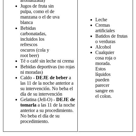
aromatizada)
Jugos de fruta sin
pulpa, como el de
manzana o el de uva
Leche
blanca
Cremas
Bebidas
artificiales
carbonatadas,
Batidos de frutas
incluidos los
o verduras
refrescos
Alcohol
oscuros (cola y
Cualquier
root beer)
cosa roja o
Té o café sin leche ni crema
morada.
Bebidas deportivas (no rojas
Estos
ni moradas)
líquidos
Caldo -
DEJE de beber
a
pueden
las 11 de la noche anterior a
parecer
su intervención. No beba el
sangre en
día de su intervención
el colon.
Gelatina (Jell-O) -
DEJE de
tomarla
a las 11 de la noche
anterior a su procedimiento.
No beba el día de su
procedimiento.