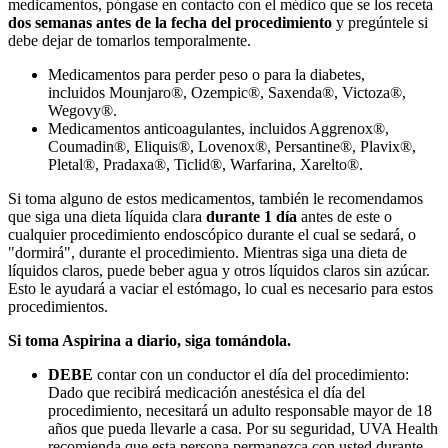
medicamentos, póngase en contacto con el médico que se los receta
dos semanas antes de la fecha del procedimiento
y pregúntele si
debe dejar de tomarlos temporalmente.
Medicamentos para perder peso o para la diabetes,
incluidos Mounjaro®, Ozempic®, Saxenda®, Victoza®,
Wegovy®.
Medicamentos anticoagulantes, incluidos Aggrenox®,
Coumadin®, Eliquis®, Lovenox®, Persantine®, Plavix®,
Pletal®, Pradaxa®, Ticlid®, Warfarina, Xarelto®.
Si toma alguno de estos medicamentos, también le recomendamos
que siga una dieta líquida clara
durante 1 día
antes de este o
cualquier procedimiento endoscópico durante el cual se sedará, o
"dormirá", durante el procedimiento. Mientras siga una dieta de
líquidos claros, puede beber agua y otros líquidos claros sin azúcar.
Esto le ayudará a vaciar el estómago, lo cual es necesario para estos
procedimientos.
Si toma Aspirina a diario, siga tomándola.
DEBE
contar con un
conductor el día del procedimiento:
Dado que recibirá medicación anestésica el día del
procedimiento, necesitará un adulto responsable mayor de 18
años que pueda llevarle a casa. Por su seguridad, UVA Health
recomienda que esta persona permanezca con usted durante