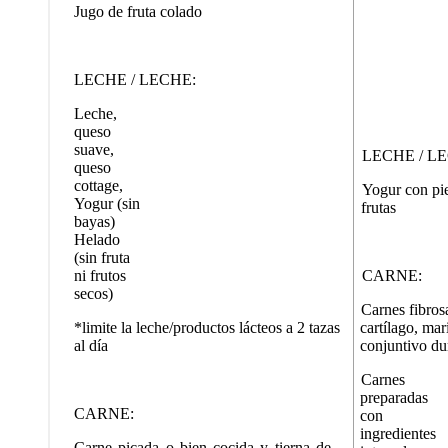
Jugo de fruta colado
LECHE / LECHE:
Leche,
queso
suave,
LECHE / L
queso
cottage,
Yogur con pie
Yogur (sin
frutas
bayas)
Helado
(sin fruta
ni frutos
CARNE:
secos)
Carnes fibros
*limite la leche/productos lácteos a 2 tazas
cartílago, mar
al día
conjuntivo du
Carnes
preparadas
CARNE:
con
ingredientes
Carne picada o bien cocida y tierna de