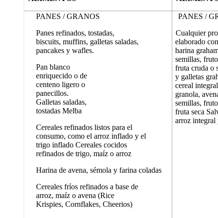
PANES / GRANOS
PANES / G
Panes refinados, tostadas,
Cualquier pr
biscuits, muffins, galletas saladas,
elaborado con
pancakes y wafles.
harina graham
semillas, frut
Pan blanco
fruta cruda o
enriquecido o de
y galletas gr
centeno ligero o
cereal integra
panecillos.
granola, aven
Galletas saladas,
semillas, frut
tostadas Melba
fruta seca Sa
arroz integral
Cereales refinados listos para el
consumo, como el arroz inflado y el
trigo inflado Cereales cocidos
refinados de trigo, maíz o arroz
Harina de avena, sémola y farina coladas
Cereales fríos refinados a base de
arroz, maíz o avena (Rice
Krispies, Cornflakes, Cheerios)