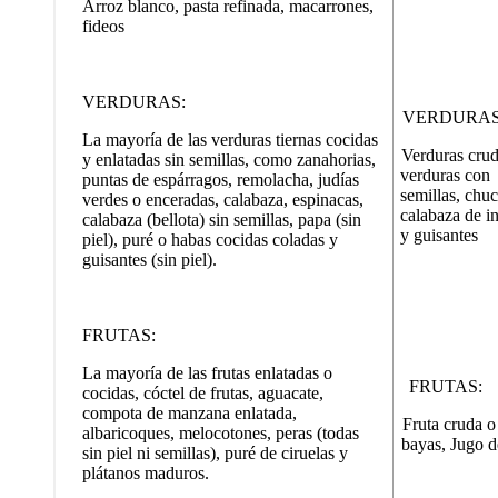
Arroz blanco, pasta refinada, macarrones,
fideos
VERDURAS:
VERDURAS
La mayoría de las verduras tiernas cocidas
Verduras crud
y enlatadas sin semillas, como zanahorias,
verduras con
puntas de espárragos, remolacha, judías
semillas, chuc
verdes o enceradas, calabaza, espinacas,
calabaza de i
calabaza (bellota) sin semillas, papa (sin
y guisantes
piel), puré o habas cocidas coladas y
guisantes (sin piel).
FRUTAS:
La mayoría de las frutas enlatadas o
FRUTAS:
cocidas, cóctel de frutas, aguacate,
compota de manzana enlatada,
Fruta cruda o 
albaricoques, melocotones, peras (todas
bayas, Jugo d
sin piel ni semillas), puré de ciruelas y
plátanos maduros.