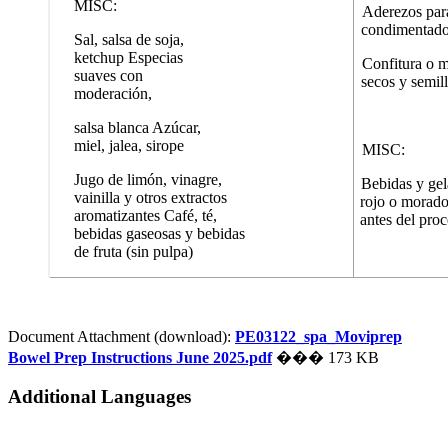
MISC:
Aderezos par
condimentad
Sal, salsa de soja,
ketchup Especias
Confitura o 
suaves con
secos y semil
moderación,
salsa blanca Azúcar,
miel, jalea, sirope
MISC:
Jugo de limón, vinagre,
Bebidas y gel
vainilla y otros extractos
rojo o morado
aromatizantes Café, té,
antes del pro
bebidas gaseosas y bebidas
de fruta (sin pulpa)
Document Attachment (download):
PE03122_spa_Moviprep
Bowel Prep Instructions June 2025.pdf
��� 173 KB
Additional Languages