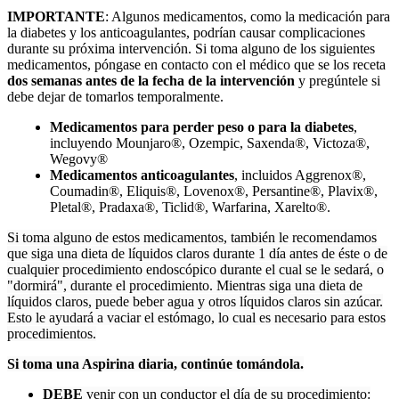
IMPORTANTE
: Algunos medicamentos, como la medicación para
la diabetes y los anticoagulantes, podrían causar complicaciones
durante su próxima intervención. Si toma alguno de los siguientes
medicamentos, póngase en contacto con el médico que se los receta
dos semanas antes de la fecha de la intervención
y pregúntele si
debe dejar de tomarlos temporalmente.
Medicamentos para perder peso o para la diabetes
,
incluyendo Mounjaro®, Ozempic, Saxenda®, Victoza®,
Wegovy®
Medicamentos anticoagulantes
, incluidos Aggrenox®,
Coumadin®, Eliquis®, Lovenox®, Persantine®, Plavix®,
Pletal®, Pradaxa®, Ticlid®, Warfarina, Xarelto®.
Si toma alguno de estos medicamentos, también le recomendamos
que siga una dieta de líquidos claros durante 1 día antes de éste o de
cualquier procedimiento endoscópico durante el cual se le sedará, o
"dormirá", durante el procedimiento. Mientras siga una dieta de
líquidos claros, puede beber agua y otros líquidos claros sin azúcar.
Esto le ayudará a vaciar el estómago, lo cual es necesario para estos
procedimientos.
Si toma una Aspirina diaria, continúe tomándola.
DEBE
venir con un conductor el día de su procedimiento: