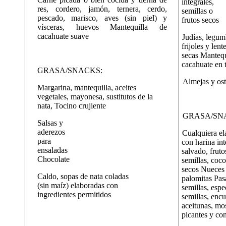
integrales,
res, cordero, jamón, ternera, cerdo,
semillas o
pescado, marisco, aves (sin piel) y
frutos secos
vísceras, huevos Mantequilla de
cacahuate suave
Judías, legum
frijoles y lent
secas Mantequ
cacahuate en 
GRASA/SNACKS:
Almejas y ost
Margarina, mantequilla, aceites
vegetales, mayonesa, sustitutos de la
nata, Tocino crujiente
GRASA/SN
Salsas y
aderezos
Cualquiera e
para
con harina int
ensaladas
salvado, fruto
Chocolate
semillas, coco
secos Nueces
Caldo, sopas de nata coladas
palomitas Pas
(sin maíz) elaboradas con
semillas, espe
ingredientes permitidos
semillas, encu
aceitunas, mo
picantes y co